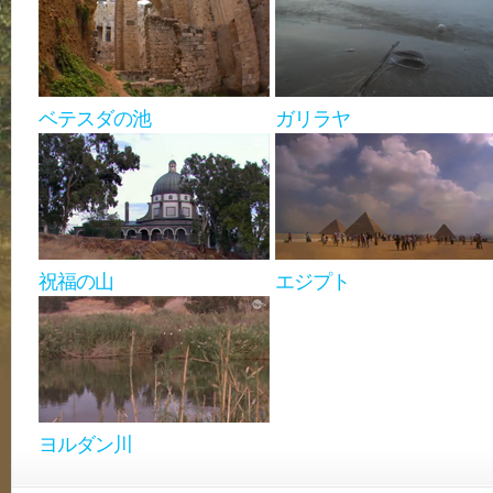
ベテスダの池
ガリラヤ
祝福の山
エジプト
ヨルダン川