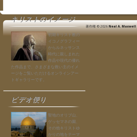
キリストのイメージ
著作権 © 2026
Neal A. Maxwell 
初期キリスト教の
イコノグラフィー
からルネッサンス
時代に親しまれた
作品や現代の優れ
た作品まで、さまざまな救い主のイメ
ージをご覧いただけるオンラインアー
トギャラリーです。
ビデオ便り
聖地のオリブ山、
ゲッセマネの園、
その他キリストゆ
かりの地をテーマ