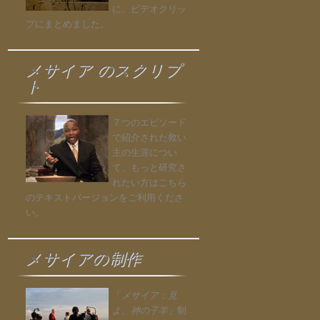
に、ビデオクリッ
プにまとめました。
メサイア のスクリプ
ト
７つのエピソード
で紹介された救い
主の生涯につい
て、もっと研究さ
れたい方はこちら
のテキストバージョンをご利用くださ
い。
メサイアの制作
「
メサイア：見
よ、神の子羊
」制